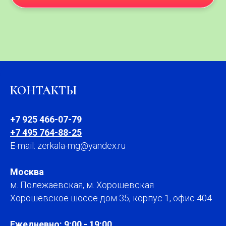
КОНТАКТЫ
+7 925 466-07-79
+7 495 764-88-25
E-mail: zerkala-mg@yandex.ru
Москва
м. Полежаевская, м. Хорошевская
Хорошевское шоссе дом 35, корпус 1, офис 404
Ежедневно: 9:00 - 19:00