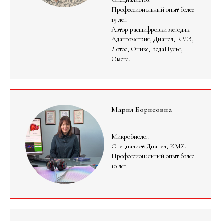
Профессиональный опыт более
15 лет.
Автор расшифровки методик:
Адаптометрия, Дианел, КМЭ,
Лотос, Оникс, ВедаПульс,
Омега.
Мария Борисовна
Микробиолог.
Специалист: Дианел, КМЭ.
Профессиональный опыт более
10 лет.